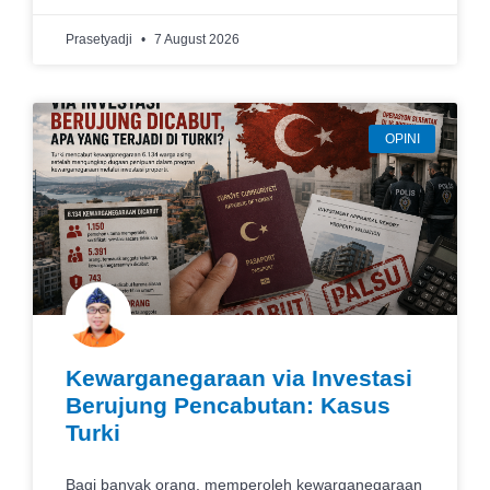
Prasetyadji
7 August 2026
OPINI
Kewarganegaraan via Investasi
Berujung Pencabutan: Kasus
Turki
Bagi banyak orang, memperoleh kewarganegaraan