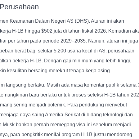
 Perusahaan
emen Keamanan Dalam Negeri AS (DHS). Aturan ini akan
ekerja H-1B hingga $502 juta di tahun fiskal 2026. Kemudian ak
liar per tahun pada periode 2029–2035. Namun, aturan ini juga
eban berat bagi sekitar 5.200 usaha kecil di AS. perusahaan
lkan pekerja H-1B. Dengan gaji minimum yang lebih tinggi,
n kesulitan bersaing merekrut tenaga kerja asing.
um langsung berlaku. Masih ada masa komentar publik selama 
, kemungkinan baru berlaku untuk proses seleksi H-1B tahun 202
emang sering menjadi polemik. Para pendukung menyebut
 menjaga daya saing Amerika Serikat di bidang teknologi dan
lon Musk bahkan pernah memegang visa ini sebelum menjadi
nya, para pengkritik menilai program H-1B justru mendorong