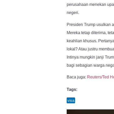
perusahaan menekan upah 
negeri.
Presiden Trump usulkan at
Mereka tetap diterima, tet
keahlian khusus. Pertany
lokal? Atau justru membua
Intinya mungkin janji Tr
bagi sebagian warga nega
Baca juga:
Reuters/Ted H
Tags:
visa