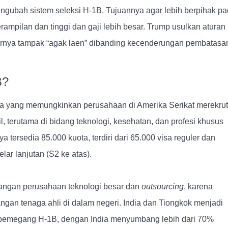
ubah sistem seleksi H-1B. Tujuannya agar lebih berpihak p
rampilan dan tinggi dan gaji lebih besar. Trump usulkan aturan
enarnya tampak “agak laen” dibanding kecenderungan pembatasa
B?
rja yang memungkinkan perusahaan di Amerika Serikat merekrut
l, terutama di bidang teknologi, kesehatan, dan profesi khusus
ya tersedia 85.000 kuota, terdiri dari 65.000 visa reguler dan
ar lanjutan (S2 ke atas).
alangan perusahaan teknologi besar dan
outsourcing
, karena
gan tenaga ahli di dalam negeri. India dan Tiongkok menjadi
r pemegang H-1B, dengan India menyumbang lebih dari 70%