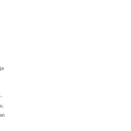
ja
-
u,
kan