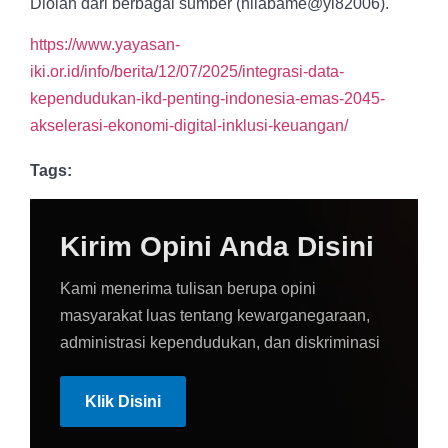
Diolah dari berbagai sumber (hilabame@yi82006).
https://www.yayasan-
iki.or.id/info/berita/12/07/2025/integrasi-data-
kependudukan-ikd-penting-indonesia-emas-2045-
akselerasi-ekonomi-digital-inklusi-keuangan/
Tags:
Kirim Opini Anda Disini
Kami menerima tulisan berupa opini
masyarakat luas tentang kewarganegaraan,
administrasi kependudukan, dan diskriminasi
Klik Disini