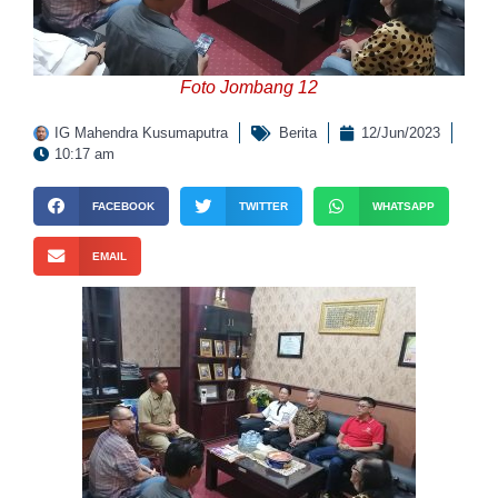
Foto Jombang 12
IG Mahendra Kusumaputra
Berita
12/Jun/2023
10:17 am
FACEBOOK
TWITTER
WHATSAPP
EMAIL