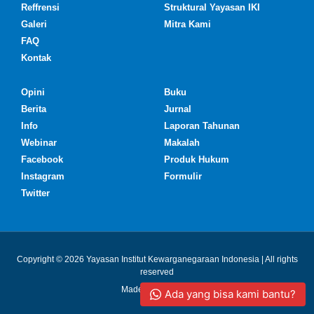
Reffrensi
Struktural Yayasan IKI
Galeri
Mitra Kami
FAQ
Kontak
Opini
Buku
Berita
Jurnal
Info
Laporan Tahunan
Webinar
Makalah
Facebook
Produk Hukum
Instagram
Formulir
Twitter
Copyright © 2026 Yayasan Institut Kewarganegaraan Indonesia | All rights
reserved
Made with ❤ by IKI
Ada yang bisa kami bantu?