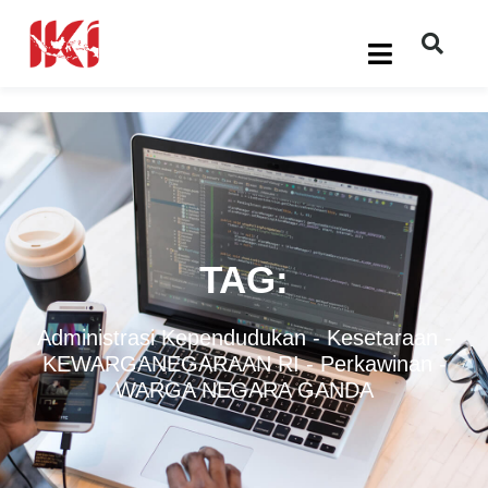
TAG:
Administrasi Kependudukan
-
Kesetaraan
-
KEWARGANEGARAAN RI
-
Perkawinan
-
WARGA NEGARA GANDA