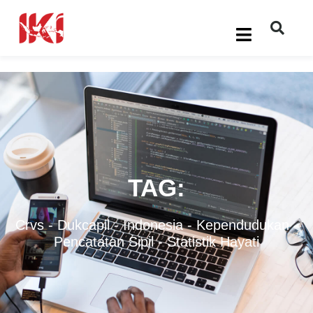
TAG:
Crvs
-
Dukcapil
-
Indonesia
-
Kependudukan
-
Pencatatan Sipil
-
Statistik Hayati