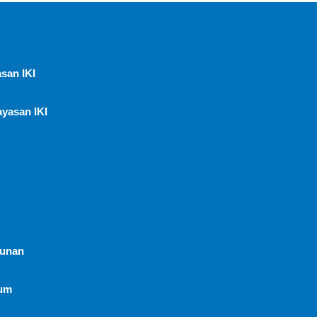
san IKI
ayasan IKI
hunan
um