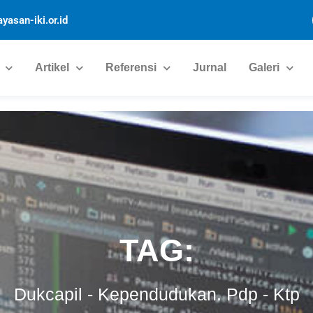
yasan-iki.or.id
Artikel
Referensi
Jurnal
Galeri
TAG:
Dukcapil
-
Kependudukan. Pdp
-
Ktp