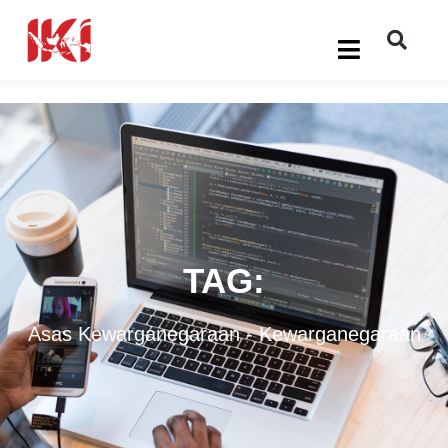
TAG:
Asas Kewarganegaraan
-
Kewarganegaraan