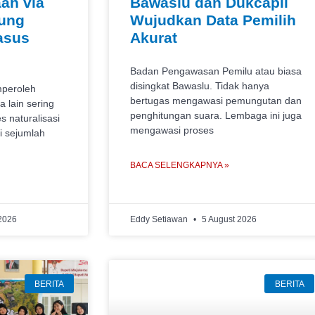
an via
Bawaslu dan Dukcapil
jung
Wujudkan Data Pemilih
asus
Akurat
Badan Pengawasan Pemilu atau biasa
disingkat Bawaslu. Tidak hanya
mperoleh
bertugas mengawasi pemungutan dan
 lain sering
penghitungan suara. Lembaga ini juga
s naturalisasi
mengawasi proses
i sejumlah
BACA SELENGKAPNYA »
2026
Eddy Setiawan
5 August 2026
BERITA
BERITA