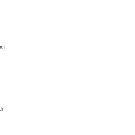
udi
li