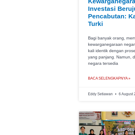
Kewarganegara
Investasi Beru
Pencabutan: K
Turki
Bagi banyak orang, me
kewarganegaraan negara
kali identik dengan prose
yang panjang. Namun, d
negara tersedia
BACA SELENGKAPNYA »
Eddy Setiawan
6 August 