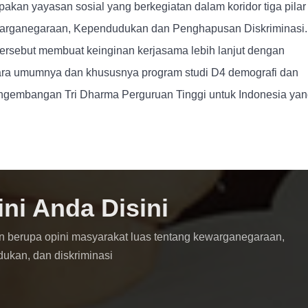
upakan yayasan sosial yang berkegiatan dalam koridor tiga pilar
ewarganegaraan, Kependudukan dan Penghapusan Diskriminasi.
tersebut membuat keinginan kerjasama lebih lanjut dengan
ra umumnya dan khususnya program studi D4 demografi dan
engembangan Tri Dharma Perguruan Tinggi untuk Indonesia ya
ini Anda Disini
n berupa opini masyarakat luas tentang kewarganegaraan,
dukan, dan diskriminasi