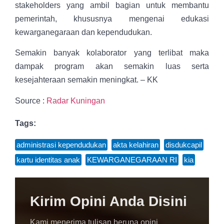
stakeholders yang ambil bagian untuk membantu
pemerintah, khususnya mengenai edukasi
kewarganegaraan dan kependudukan.
Semakin banyak kolaborator yang terlibat maka
dampak program akan semakin luas serta
kesejahteraan semakin meningkat. – KK
Source :
Radar Kuningan
Tags:
administrasi kependudukan
,
akta kelahiran
,
disdukcapil
,
kartu identitas anak
,
KEWARGANEGARAAN RI
,
kia
Kirim Opini Anda Disini
Kami menerima tulisan berupa opini