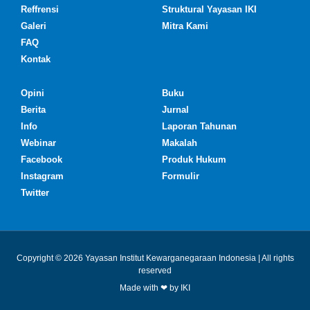
Reffrensi
Struktural Yayasan IKI
Galeri
Mitra Kami
FAQ
Kontak
Opini
Buku
Berita
Jurnal
Info
Laporan Tahunan
Webinar
Makalah
Facebook
Produk Hukum
Instagram
Formulir
Twitter
Copyright © 2026 Yayasan Institut Kewarganegaraan Indonesia | All rights
reserved
Made with ❤ by IKI