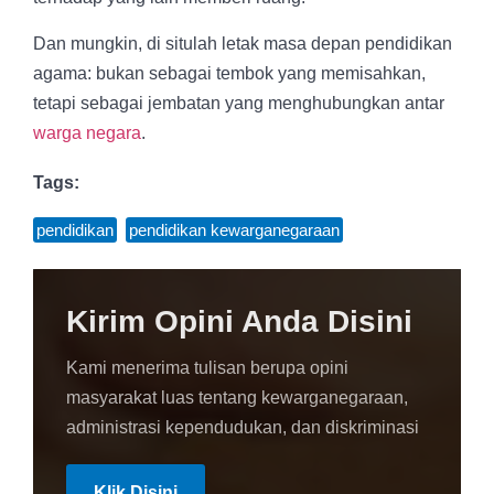
Dan mungkin, di situlah letak masa depan pendidikan
agama: bukan sebagai tembok yang memisahkan,
tetapi sebagai jembatan yang menghubungkan antar
warga negara
.
Tags:
pendidikan
,
pendidikan kewarganegaraan
Kirim Opini Anda Disini
Kami menerima tulisan berupa opini
masyarakat luas tentang kewarganegaraan,
administrasi kependudukan, dan diskriminasi
Klik Disini