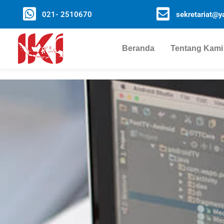
021- 2510670
sekretariat@ya
Beranda
Tentang Kami