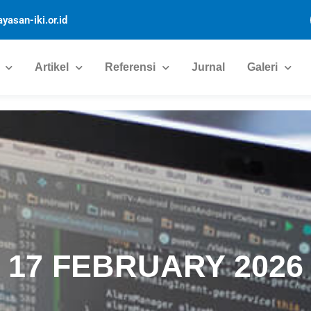
yasan-iki.or.id
Artikel
Referensi
Jurnal
Galeri
17 FEBRUARY 2026