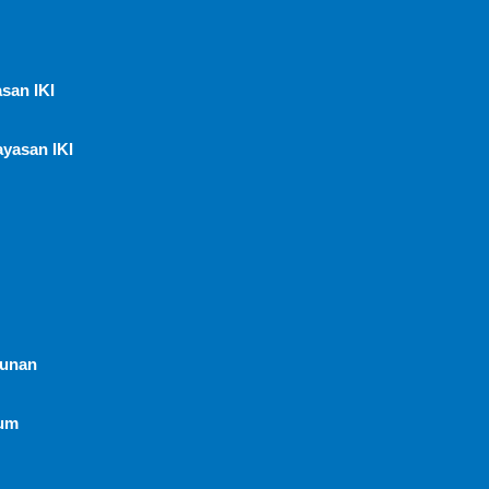
san IKI
ayasan IKI
hunan
um