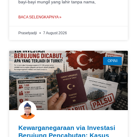
bayi-bayi mungil yang lahir tanpa nama,
BACA SELENGKAPNYA »
Prasetyadji
7 August 2026
OPINI
Kewarganegaraan via Investasi
Berujung Pencabutan: Kasus