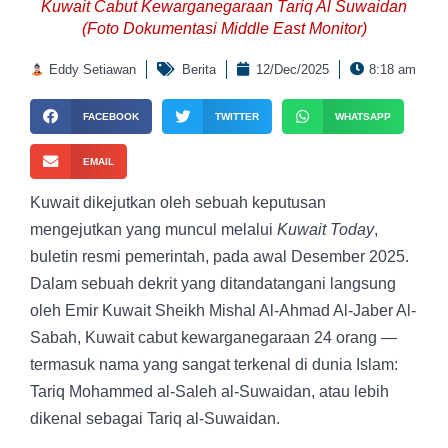
Kuwait Cabut Kewarganegaraan Tariq Al Suwaidan
(Foto Dokumentasi Middle East Monitor)
Eddy Setiawan
Berita
12/Dec/2025
8:18 am
FACEBOOK
TWITTER
WHATSAPP
EMAIL
Kuwait dikejutkan oleh sebuah keputusan
mengejutkan yang muncul melalui
Kuwait Today
,
buletin resmi pemerintah, pada awal Desember 2025.
Dalam sebuah dekrit yang ditandatangani langsung
oleh Emir Kuwait Sheikh Mishal Al-Ahmad Al-Jaber Al-
Sabah, Kuwait cabut kewarganegaraan 24 orang —
termasuk nama yang sangat terkenal di dunia Islam:
Tariq Mohammed al-Saleh al-Suwaidan, atau lebih
dikenal sebagai Tariq al-Suwaidan.