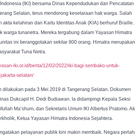
 Indonesia (IKI) bersama Dinas Kependudukan dan Pencatatan
gerang Selatan, terus mendorong kesetaraan hak warga. Salah
 akta kelahiran dan Kartu Identitas Anak (KIA) berhuruf Braille.
tuk warga tunanetra. Mereka tergabung dalam Yayasan Himatra
unitas ini beranggotakan sekitar 800 orang. Himatra merupakan
syarakat Tuna Netra.
yasan-iki.or.id/berita/12/02/2022/iki-bagi-sembako-untuk-
akarta-selatan/
n dilakukan pada 3 Mei 2019 di Tangerang Selatan. Dokumen
inas Dukcapil H. Dedi Budiawan. Ia didampingi Kepala Seksi
aifullah Ma’shum, dan Sekretaris Umum IKI Albertus Pratomo. Ak
rkholik, Ketua Yayasan Himatra Indonesia Sejahtera.
gatakan pelayanan publik kini makin membaik. Negara perla