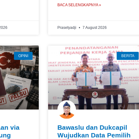
BACA SELENGKAPNYA »
2026
Prasetyadji
7 August 2026
OPINI
BERITA
an via
Bawaslu dan Dukcapil
jung
Wujudkan Data Pemilih