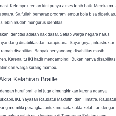
asi. Kelompok rentan kini punya akses lebih baik. Mereka mul
etara. Saifullah berharap program jemput bola bisa diperluas.
us lebih mudah mengurus identitas.
kan identitas adalah hak dasar. Setiap warga negara harus
yandang disabilitas dan narapidana. Sayangnya, infrastruktur
ramah disabilitas. Banyak penyandang disabilitas masih
n. Karena itu IKI hadir mendampingi. Bukan hanya disabilitas
yatim dan warga kurang mampu.
Akta Kelahiran Braille
 dengan huruf braille ini juga dimungkinkan karena adanya
ukcapil, IKI, Yayasan Raudatul Makfufin, dan Himatra. Raudatul
yang memiliki perangkat untuk mencetak akta kelahiran dengan
i merupakan salah satu lembaga di Tangerang Selatan yang