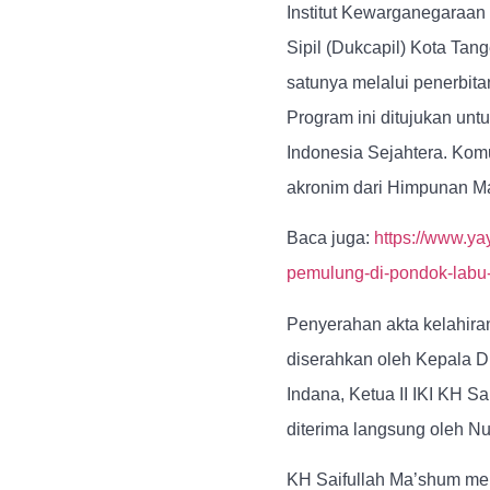
Institut Kewarganegaraan
Sipil (Dukcapil) Kota Tan
satunya melalui penerbitan
Program ini ditujukan un
Indonesia Sejahtera. Kom
akronim dari Himpunan Ma
Baca juga:
https://www.ya
pemulung-di-pondok-labu-j
Penyerahan akta kelahira
diserahkan oleh Kepala D
Indana, Ketua II IKI KH S
diterima langsung oleh Nu
KH Saifullah Ma’shum men