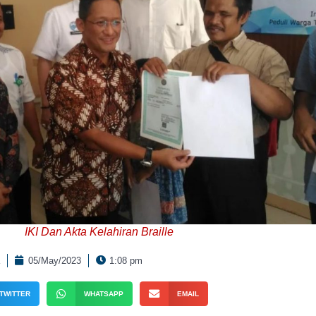
IKI Dan Akta Kelahiran Braille
05/May/2023
1:08 pm
TWITTER
WHATSAPP
EMAIL