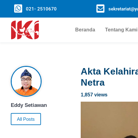
021- 2510670
sekretariat@ya
Beranda
Tentang Kami
Akta Kelahir
Netra
1,857 views
Eddy Setiawan
All Posts