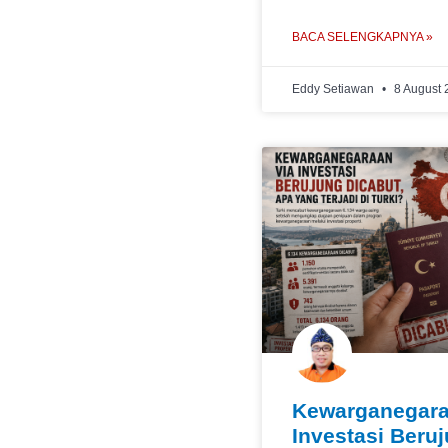
BACA SELENGKAPNYA »
Eddy Setiawan
8 August 
Kewarganegara
Investasi Beru