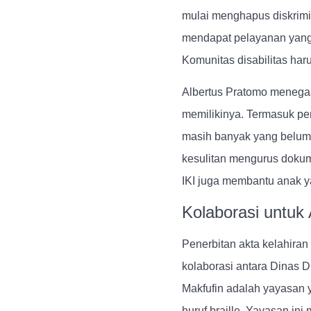
mulai menghapus diskrimin
mendapat pelayanan yang s
Komunitas disabilitas har
Albertus Pratomo menegas
memilikinya. Termasuk pen
masih banyak yang belum 
kesulitan mengurus dokume
IKI juga membantu anak 
Kolaborasi untuk 
Penerbitan akta kelahiran
kolaborasi antara Dinas D
Makfufin adalah yayasan 
huruf braille. Yayasan in