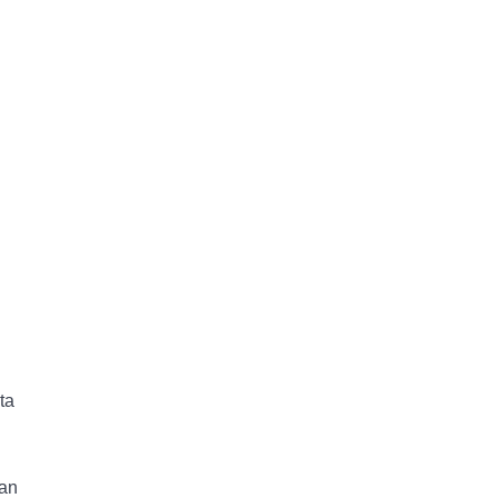
ta
han