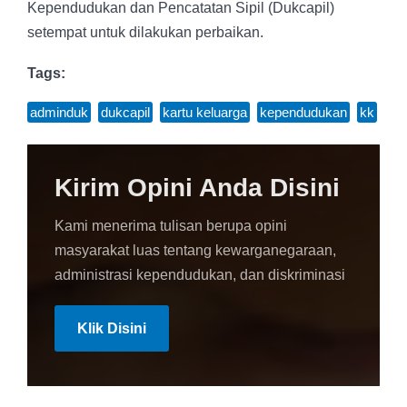
Kependudukan dan Pencatatan Sipil (Dukcapil)
setempat untuk dilakukan perbaikan.
Tags:
adminduk
,
dukcapil
,
kartu keluarga
,
kependudukan
,
kk
Kirim Opini Anda Disini
Kami menerima tulisan berupa opini
masyarakat luas tentang kewarganegaraan,
administrasi kependudukan, dan diskriminasi
Klik Disini